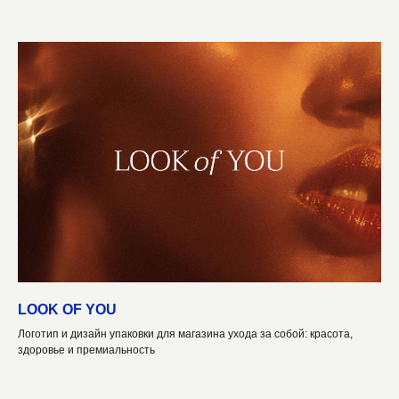
Вы Всегда Можете
Связаться С Нами
Любым
Удобным
Способом:
LOOK OF YOU
Телефон:
+7(919) 993-39-06
Логотип и дизайн упаковки для магазина ухода за собой: красота,
Email:
work.bettercreative@bk.ru
здоровье и премиальность